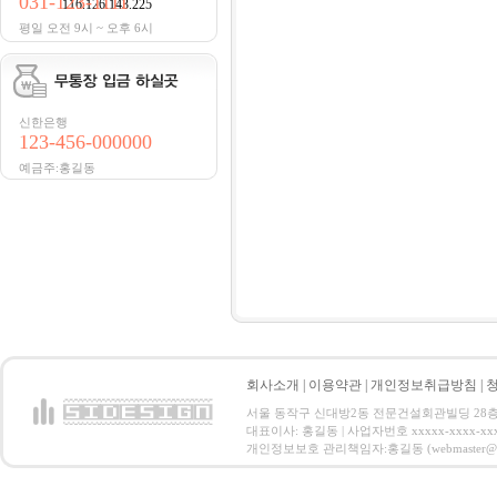
031-123-1111
116.126.143.225
평일 오전 9시 ~ 오후 6시
신한은행
123-456-000000
예금주:홍길동
회사소개
|
이용약관
|
개인정보취급방침
|
서울 동작구 신대방2동 전문건설회관빌딩 28층 전화 : 
대표이사: 홍길동 | 사업자번호 xxxxx-xxxx-xx
개인정보보호 관리책임자:홍길동 (webmaster@email.co